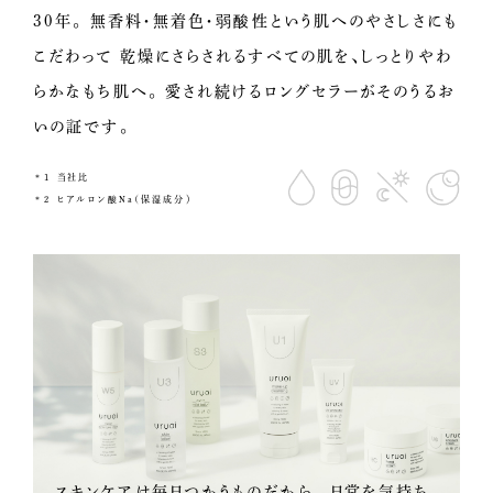
30年。
無香料・無着色・弱酸性という肌へのやさしさにも
こだわって
乾燥にさらされるすべての肌を、しっとりやわ
らかなもち肌へ。
愛され続けるロングセラーがそのうるお
いの証です。
＊1
当社比
＊2
ヒアルロン酸Na（保湿成分）
スキンケアは毎日つかうものだから。
日常を気持ち