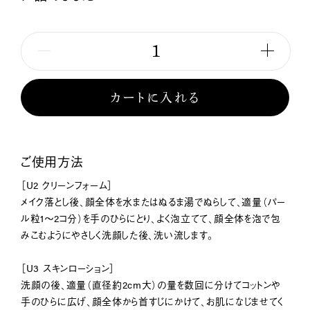
1
カートに入れる
ご使用方法
［U2 クリーンフォーム］
メイク落とし後、顔全体を水またはぬるま湯でぬらして、適量（パー
ル粒1～2コ分）を手のひらにとり、よく泡立てて、顔全体を泡で包
みこむようにやさしく洗顔した後、洗い流します。
［U3 スキンローション］
洗顔の後、適量（直径約2cm大）の量を数回に分けてコットンや
手のひらに広げ、顔全体から首すじにかけて、お肌になじませてく