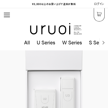
ログイン
￥3,000以上
のお買い上げ
で送料が無料
All
U Series
W Series
S Series